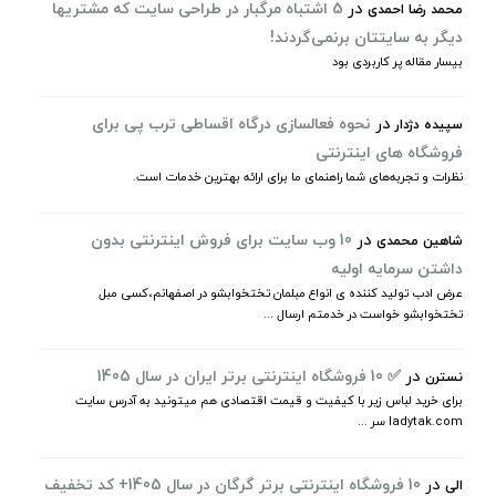
در
5 اشتباه مرگبار در طراحی سایت که مشتریها
محمد رضا احمدی
دیگر به سایتتان برنمی‌گردند!
بیسار مقاله پر کاربردی بود
در
نحوه فعالسازی درگاه اقساطی ترب پی برای
سپیده دژدار
فروشگاه های اینترنتی
نظرات و تجربه‌های شما راهنمای ما برای ارائه بهترین خدمات است.
در
10 وب سایت برای فروش اینترنتی بدون
شاهین محمدی
داشتن سرمایه اولیه
عرض ادب تولید کننده ی انواع مبلمان تختخوابشو در اصفهانم،کسی مبل
تختخوابشو خواست در خدمتم ارسال ...
در
✅ 10 فروشگاه اینترنتی برتر ایران در سال 1405
نسترن
برای خرید لباس زیر با کیفیت و قیمت اقتصادی هم میتونید به آدرس سایت
ladytak.com سر ...
در
10 فروشگاه اینترنتی برتر گرگان در سال 1405+ کد تخفیف
الی