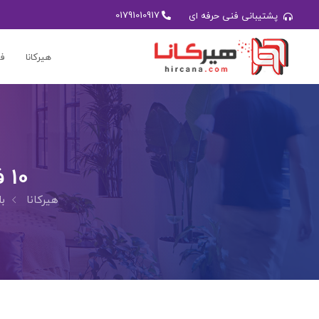
01791010917
پشتیبانی فنی حرفه ای
هیرکانا
فر
10 فروشگاه اینترنتی برتر کرج در سال 1405
هیرکانا
ب