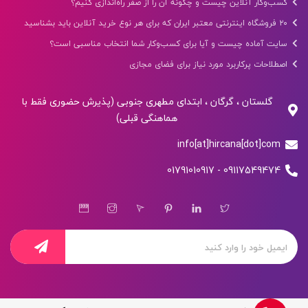
کسب‌وکار آنلاین چیست و چگونه آن را از صفر راه‌اندازی کنیم؟
۲۰ فروشگاه اینترنتی معتبر ایران که برای هر نوع خرید آنلاین باید بشناسید
سایت آماده چیست و آیا برای کسب‌وکار شما انتخاب مناسبی است؟
اصطلاحات پرکاربرد مورد نیاز برای فضای مجازی
گلستان ، گرگان ، ابتدای مطهری جنوبی (پذیرش حضوری فقط با
هماهنگی قبلی)
info[at]hircana[dot]com
09117549474 - 01791010917