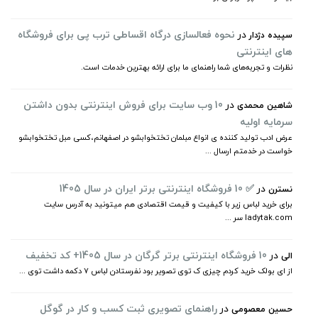
در
نحوه فعالسازی درگاه اقساطی ترب پی برای فروشگاه
سپیده دژدار
های اینترنتی
نظرات و تجربه‌های شما راهنمای ما برای ارائه بهترین خدمات است.
در
10 وب سایت برای فروش اینترنتی بدون داشتن
شاهین محمدی
سرمایه اولیه
عرض ادب تولید کننده ی انواع مبلمان تختخوابشو در اصفهانم،کسی مبل تختخوابشو
خواست در خدمتم ارسال ...
در
✅ 10 فروشگاه اینترنتی برتر ایران در سال 1405
نسترن
برای خرید لباس زیر با کیفیت و قیمت اقتصادی هم میتونید به آدرس سایت
ladytak.com سر ...
در
10 فروشگاه اینترنتی برتر گرگان در سال 1405+ کد تخفیف
الی
از ای بولک خرید کردم چیزی ک توی تصویر بود نفرستادن لباس ۷ دکمه داشت توی ...
در
راهنمای تصویری ثبت کسب و کار در گوگل
حسین معصومی