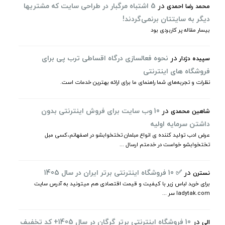
در
5 اشتباه مرگبار در طراحی سایت که مشتریها
محمد رضا احمدی
دیگر به سایتتان برنمی‌گردند!
بیسار مقاله پر کاربردی بود
در
نحوه فعالسازی درگاه اقساطی ترب پی برای
سپیده دژدار
فروشگاه های اینترنتی
نظرات و تجربه‌های شما راهنمای ما برای ارائه بهترین خدمات است.
در
10 وب سایت برای فروش اینترنتی بدون
شاهین محمدی
داشتن سرمایه اولیه
عرض ادب تولید کننده ی انواع مبلمان تختخوابشو در اصفهانم،کسی مبل
تختخوابشو خواست در خدمتم ارسال ...
در
✅ 10 فروشگاه اینترنتی برتر ایران در سال 1405
نسترن
برای خرید لباس زیر با کیفیت و قیمت اقتصادی هم میتونید به آدرس سایت
ladytak.com سر ...
در
10 فروشگاه اینترنتی برتر گرگان در سال 1405+ کد تخفیف
الی