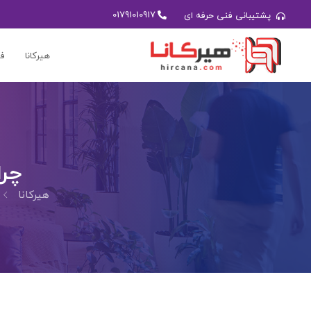
01791010917
پشتیبانی فنی حرفه ای
هیرکانا
فر
چرا
هیرکانا