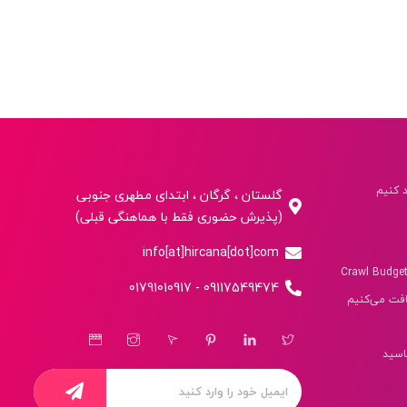
گلستان ، گرگان ، ابتدای مطهری جنوبی
(پذیرش حضوری فقط با هماهنگی قبلی)
info[at]hircana[dot]com
09117549474 - 01791010917
فت می‌کنیم