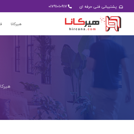
01791010917
پشتیبانی فنی حرفه ای
هیرکانا
فر
هیرکان