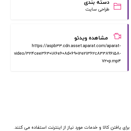
دسته بندی
طراحی سایت
مشاهده ویدئو
https://aspb33.cdn.asset.aparat.com/aparat-
video/324cee3630186e608d069012e21362c833896158-
720p.mp4
ای یافتن کالا و خدمات مورد نیاز از اینترنت استفاده می کنند.