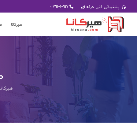
01791010917
پشتیبانی فنی حرفه ای
هیرکانا
فر
ط
هیرکانا