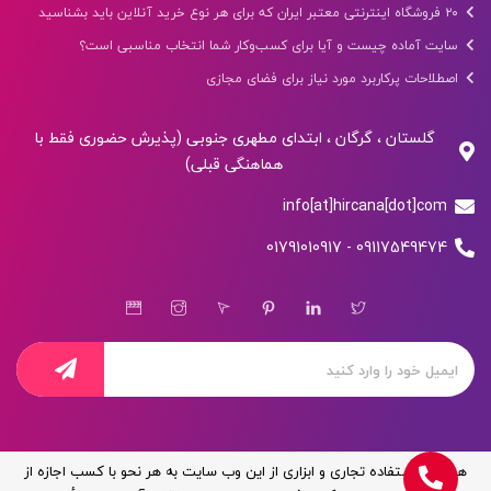
۲۰ فروشگاه اینترنتی معتبر ایران که برای هر نوع خرید آنلاین باید بشناسید
سایت آماده چیست و آیا برای کسب‌وکار شما انتخاب مناسبی است؟
اصطلاحات پرکاربرد مورد نیاز برای فضای مجازی
گلستان ، گرگان ، ابتدای مطهری جنوبی (پذیرش حضوری فقط با
هماهنگی قبلی)
info[at]hircana[dot]com
09117549474 - 01791010917
هر گونه استفاده تجاری و ابزاری از این وب سایت به هر نحو با کسب اجازه از